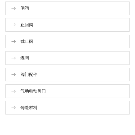
闸阀
止回阀
截止阀
蝶阀
阀门配件
气动电动阀门
铸造材料